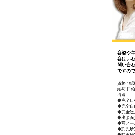
容姿や
容はいわ
問い合
ですの
資格 1
給与 日
待遇
◆完全日
◆完全自
◆完全送
◆出張面
◆写メー
◆託児所
◆駐車場