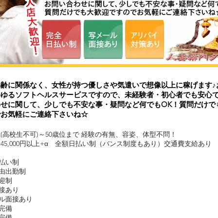
年齢に関係なく、女性が持つ優しさや気遣いで想像以上に稼げます♪
ゆるソフトヘルスサービスですので、未経験者・初心者でも安心で
わせに関して、少しでも不安な事・疑問など何でもOK！質問だけで
でお気軽にご連絡下さいね☆
8歳(高校生不可)～50歳位まで 経験の有無、容姿、体型不問！
給45,000円以上+α 全額日払い制（バンス制度もあり）交通費支給あり
払い制
由出勤制
迎制
接あり
ル面接あり
完備
完備