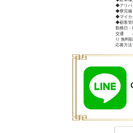
◆アリバ
◆寮完備
◆マイカ
◆顧客管
勤務日・
交通 小
り 無料
応募方法