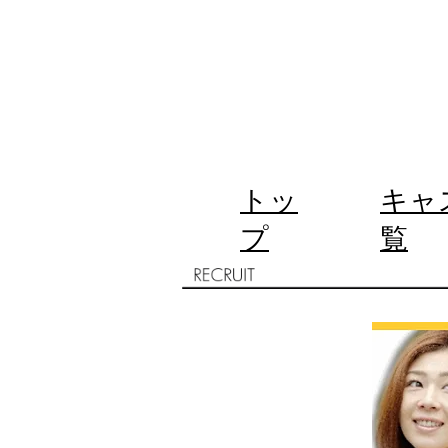
トッ
キャ
プ
覧