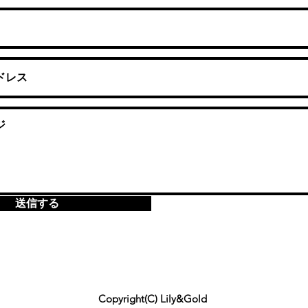
送信する
Copyright(C) Lily&Gold