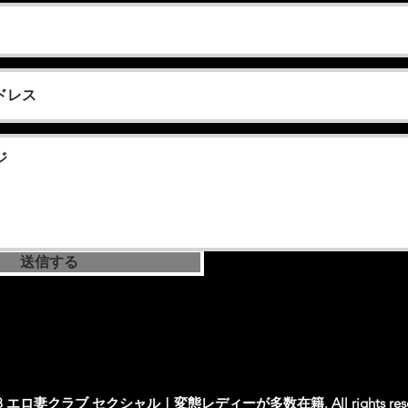
送信する
08 エロ妻クラブ セクシャル｜変態レディーが多数在籍. All rights reser